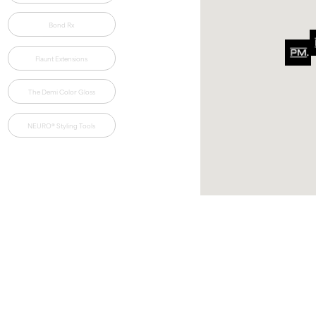
Bond Rx
Flaunt Extensions
The Demi Color Gloss
NEURO® Styling Tools