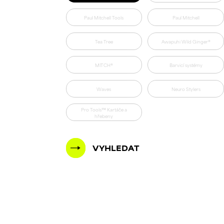
Paul Mitchell Tools
Paul Mitchell
Tea Tree
Awapuhi Wild Ginger®
MITCH®
Barvicí systémy
Waves
Neuro Stylers
Pro Tools™ Kartáče a
hřebeny
VYHLEDAT