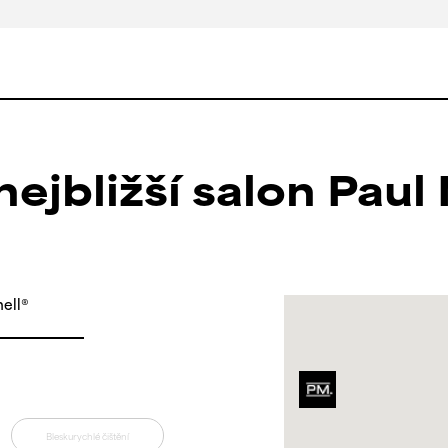
ejbližší salon Paul
ell®
Bleskurychlé čištění