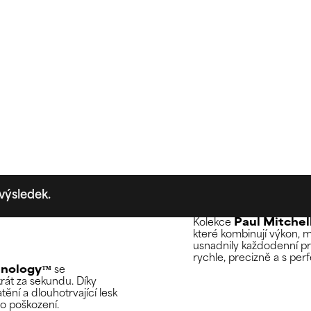
výsledek.
Kolekce
Paul Mitchell
které kombinují výkon, 
usnadnily každodenní prá
rychle, precizně a s per
hnology™
se
rát za sekundu. Díky
ění a dlouhotrvající lesk
ho poškození.