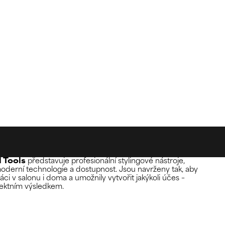
 Tools
představuje profesionální stylingové nástroje,
moderní technologie a dostupnost. Jsou navrženy tak, aby
ci v salonu i doma a umožnily vytvořit jakýkoli účes –
fektním výsledkem.