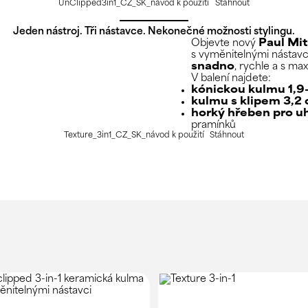
UnClipped3in1_CZ_SK_návod k použití
Stáhnout
Jeden nástroj. Tři nástavce. Nekonečné možnosti stylingu.
Objevte nový
Paul Mit
s vyměnitelnými nástavc
snadno
, rychle a s max
V balení najdete:
kónickou kulmu 1,9
kulmu s klipem 3,2
horký hřeben pro uh
pramínků
Texture_3in1_CZ_SK_návod k použití
Stáhnout