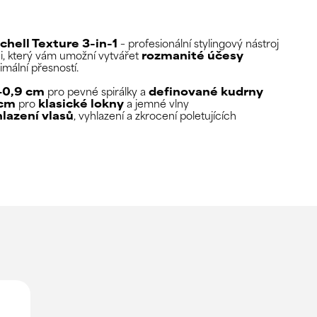
chell Texture 3-in-1
– profesionální stylingový nástroj
i, který vám umožní vytvářet
rozmanité účesy
imální přesností.
–0,9 cm
pro pevné spirálky a
definované kudrny
 cm
pro
klasické lokny
a jemné vlny
lazení vlasů
, vyhlazení a zkrocení poletujících