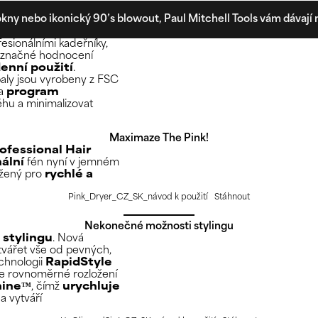
kny nebo ikonický 90’s blowout, Paul Mitchell Tools vám dávají m
fesionálními kadeřníky,
dnoznačné hodnocení
enní použití
.
baly jsou vyrobeny z FSC
 a
program
hu a minimalizovat
Maximaze The Pink!
ofessional Hair
nální
fén nyní v jemném
ržený pro
rychlé a
Pink_Dryer_CZ_SK_návod k použití
Stáhnout
Nekonečné možnosti stylingu
stylingu
. Nová
tvářet vše od pevných,
echnologii
RapidStyle
je rovnoměrné rozložení
hine™
, čímž
urychluje
a vytváří