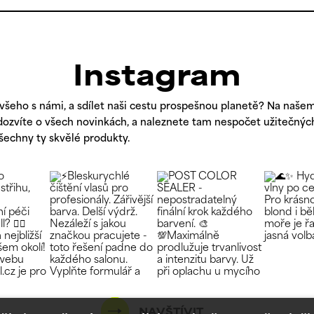
Instagram
všeho s námi, a sdílet naši cestu prospešnou planetě? Na naše
 dozvíte o všech novinkách, a naleznete tam nespočet užitečných
všechny ty skvělé produkty.
NAVŠTÍVIT