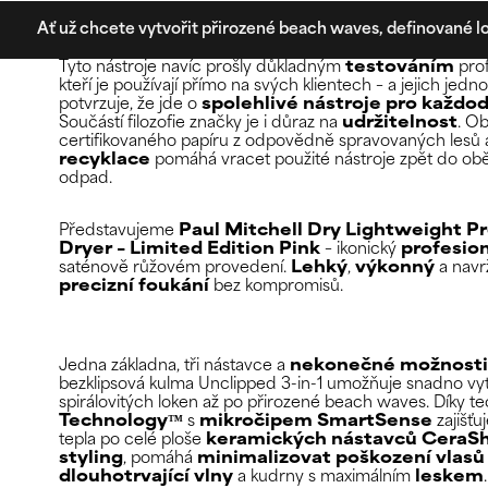
Ať už chcete vytvořit přirozené beach waves, definované lo
Tyto nástroje navíc prošly důkladným
testováním
pro
kteří je používají přímo na svých klientech – a jejich je
potvrzuje, že jde o
spolehlivé nástroje pro každod
Součástí filozofie značky je i důraz na
udržitelnost
. O
certifikovaného papíru z odpovědně spravovaných lesů
recyklace
pomáhá vracet použité nástroje zpět do obě
odpad.
Představujeme
Paul Mitchell Dry Lightweight Pr
Dryer – Limited Edition Pink
– ikonický
profesio
saténově růžovém provedení.
Lehký
,
výkonný
a nav
precizní foukání
bez kompromisů.
Jedna základna, tři nástavce a
nekonečné možnosti 
bezklipsová kulma Unclipped 3-in-1 umožňuje snadno vy
spirálovitých loken až po přirozené beach waves. Díky t
Technology™
s
mikročipem SmartSense
zajišťu
tepla po celé ploše
keramických nástavců CeraS
styling
, pomáhá
minimalizovat poškození vlasů
dlouhotrvající vlny
a kudrny s maximálním
leskem
.