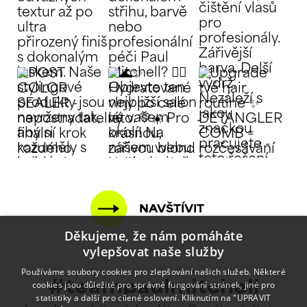
NAVŠTÍVIT
Děkujeme, že nám pomáháte
vylepšovat naše služby
Používáme soubory cookies pro zlepšování našich služeb. Některé
cookies jsou důležité pro správné fungování stránek, jiné pro
#teampaulmitchell
statistiky a další pro cílené oslovení. Kliknutím na "UPRAVIT