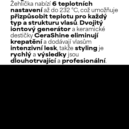
Žehlička nabízí
6 teplotních
nastavení
až do 232 °C, což umožňuje
přizpůsobit teplotu pro každý
typ a strukturu vlasů
.
Dvojitý
iontový generátor
a keramické
destičky
CeraShine
eliminují
krepatění
a dodávají vlasům
intenzivní lesk
, takže
styling
je
rychlý
a
výsledky
jsou
dlouhotrvající
a
profesionální
.