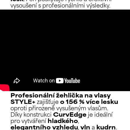
vysoušení s profesionálními výsledky.
Profesionální žehlička na vlasy
STYLE+
zajišťuje
o 156 % více lesku
oproti přirozeně vysušeným vlasům.
Díky konstrukci
CurvEdge
je ideální
pro vytváření
hladkého
,
elegantního vzhledu
,
vln
a
kudrn
.