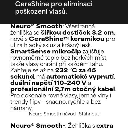
CeraShine pro eliminaci
poškození vlasů.
Neuro® Smooth
: Všestranná
žehlička se
šířkou destiček 3,2 cm
,
nově s
CeraShine™ keramikou
pro
ultra hladký skluz a krásný lesk.
SmartSense mikročip
zajišťuje
rovnoměrné teplo bez horkých míst,
takže vlasy chrání při každém tahu.
Zahřeje se až na
232 °C za 45
sekund
, má
automatické vypnutí
,
duální napětí 110–240 V
a
profesionální 2,7m otočný kabel
.
Pro dokonale rovné vlasy, jemné vlny i
trendy flipy – snadno, rychle a bez
námahy.
Neuro Smooth návod
Stáhnout
Neuro® Smooth
+: Žehlička s
extra