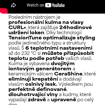
Posledním nástrojem je
profesionální kulma na vlasy
CURL+
, která zajišťuje
24hodinové
udržení loken
. Díky technologii
TensionTune
optimalizuje styling
podle jedinečného typu a struktury
vlasů. S
6 teplotními nastaveními
až do 232 °C si
můžete přizpůsobit
teplotu podle potřeb
vašich vlasů.
Kulma je vybavena
dvojitým
iontovým generátorem
a
keramickým válcem
CeraShine
, které
eliminují krepatění
a dodávají
vlasům
oslnivý lesk.
Výsledkem jsou
perfektně definované
,
dlouhotrvající vlny
a kudrny, které
vypadají
zdravě
a
upraveně
po celý