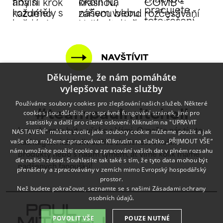
NAVŠTÍVIT
Děkujeme, že nám pomáháte
vylepšovat naše služby
Používáme soubory cookies pro zlepšování našich služeb. Některé
cookies jsou důležité pro správné fungování stránek, jiné pro
#teampaulmitchell
statistiky a další pro cílené oslovení. Kliknutím na "UPRAVIT
NASTAVENÍ" můžete zvolit, jaké soubory cookie můžeme použít a jak
I my chceme být u všeho s Vámi. Označte nás tímto
vaše data můžeme zpracovávat. Kliknutím na tlačítko „PŘIJMOUT VŠE“
hashtagem kdekoliv sdílíte zkušenost s našimi
nám umožníte použití cookie a zpracování vašich dat v plném rozsahu
produkty nebo s naším týmem, ať víme kolik máme
dle našich zásad. Souhlasíte tak také s tím, že tyto data mohou být
nadšených fanoušků!
přenášeny a zpracovávány v zemích mimo Evropský hospodářský
prostor.
Než budete pokračovat, seznamte se s našimi
Zásadami ochrany
osobních údajů.
POVOLIT VŠE
POUZE NUTNÉ