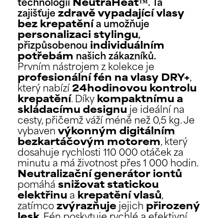
technologii
NeutraHeat™
. Ta
zajišťuje
zdravě vypadající vlasy
bez krepatění
a umožňuje
personalizaci stylingu
,
přizpůsobenou
individuálním
potřebám
našich zákazníků.
Prvním nástrojem z kolekce je
profesionální fén na vlasy
DRY+
,
který nabízí
24hodinovou kontrolu
krepatění
. Díky
kompaktnímu a
skládacímu designu
je ideální na
cesty, přičemž váží méně než 0,5 kg. Je
vybaven
výkonným digitálním
bezkartáčovým motorem
, který
dosahuje rychlosti 110 000 otáček za
minutu a má životnost přes 1 000 hodin.
Neutralizační generátor iontů
pomáhá
snižovat statickou
elektřinu
a
krepatění vlasů
,
zatímco
zvýrazňuje
jejich
přirozený
lesk
. Fén poskytuje rychlé a efektivní