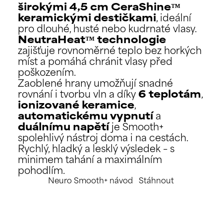
širokými 4,5 cm CeraShine™
keramickými destičkami
, ideální
pro dlouhé, husté nebo kudrnaté vlasy.
NeutraHeat™ technologie
zajišťuje rovnoměrné teplo bez horkých
míst a pomáhá chránit vlasy před
poškozením.
Zaoblené hrany umožňují snadné
rovnání i tvorbu vln a díky
6 teplotám
,
ionizované keramice
,
automatickému vypnutí
a
duálnímu napětí
je Smooth+
spolehlivý nástroj doma i na cestách.
Rychlý, hladký a lesklý výsledek – s
minimem tahání a maximálním
pohodlím.
Neuro Smooth+ návod
Stáhnout