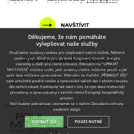
NAVŠTÍVIT
Děkujeme, že nám pomáháte
vylepšovat naše služby
Používáme soubory cookies pro zlepšování našich služeb. Některé
cookies jsou důležité pro správné fungování stránek, jiné pro
#teampaulmitchell
statistiky a další pro cílené oslovení. Kliknutím na "UPRAVIT
NASTAVENÍ" můžete zvolit, jaké soubory cookie můžeme použít a jak
I my chceme být u všeho s Vámi. Označte nás tímto
vaše data můžeme zpracovávat. Kliknutím na tlačítko „PŘIJMOUT VŠE“
hashtagem kdekoliv sdílíte zkušenost s našimi
nám umožníte použití cookie a zpracování vašich dat v plném rozsahu
produkty nebo s naším týmem, ať víme kolik máme
dle našich zásad. Souhlasíte tak také s tím, že tyto data mohou být
nadšených fanoušků!
přenášeny a zpracovávány v zemích mimo Evropský hospodářský
prostor.
Než budete pokračovat, seznamte se s našimi
Zásadami ochrany
osobních údajů.
POVOLIT VŠE
POUZE NUTNÉ
Kontakty
Blog
Cookies