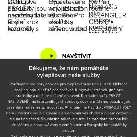
NAVŠTÍVIT
Děkujeme, že nám pomáháte
vylepšovat naše služby
Používáme soubory cookies pro zlepšování našich služeb. Některé
cookies jsou důležité pro správné fungování stránek, jiné pro
#teampaulmitchell
statistiky a další pro cílené oslovení. Kliknutím na "UPRAVIT
NASTAVENÍ" můžete zvolit, jaké soubory cookie můžeme použít a jak
I my chceme být u všeho s Vámi. Označte nás tímto
vaše data můžeme zpracovávat. Kliknutím na tlačítko „PŘIJMOUT VŠE“
hashtagem kdekoliv sdílíte zkušenost s našimi
nám umožníte použití cookie a zpracování vašich dat v plném rozsahu
produkty nebo s naším týmem, ať víme kolik máme
dle našich zásad. Souhlasíte tak také s tím, že tyto data mohou být
nadšených fanoušků!
přenášeny a zpracovávány v zemích mimo Evropský hospodářský
prostor.
Než budete pokračovat, seznamte se s našimi
Zásadami ochrany