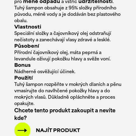
pro
méně odpadu
a vstříc
udržitelnosti
.
Tuhý šampon obsahuje z 95% složky přírodního
původu, méně vody a je dodáván bez plastového
obalu.
Vlastnosti
Speciální složky a čajovníkový olej odstraňují
nečistoty a zanechávají vlasy zdravé a lesklé.
Působení
Přírodní čajovníkový olej, máta peprná a
levandule oživují pokožku hlavy a svěže voní.
Bonus
Nádherně osvěžující účinek.
Použití
Tuhý šampon rozpěňte v mokrých dlaních a pěnu
vmasírujte do navlhčené pokožky hlavy a do
mokrých vlasů. Důkladně opláchněte a proces
opakujte.
Chcete tento produkt zakoupit a nevíte
kde?
NAJÍT PRODUKT