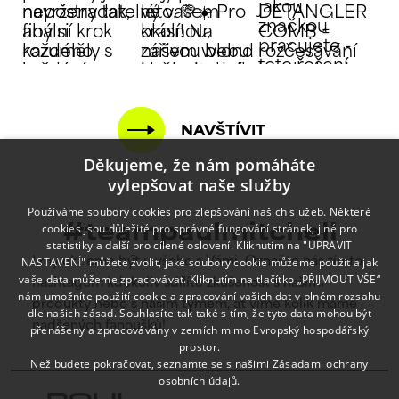
NAVŠTÍVIT
Děkujeme, že nám pomáháte
vylepšovat naše služby
Používáme soubory cookies pro zlepšování našich služeb. Některé
cookies jsou důležité pro správné fungování stránek, jiné pro
#teampaulmitchell
statistiky a další pro cílené oslovení. Kliknutím na "UPRAVIT
NASTAVENÍ" můžete zvolit, jaké soubory cookie můžeme použít a jak
I my chceme být u všeho s Vámi. Označte nás tímto
vaše data můžeme zpracovávat. Kliknutím na tlačítko „PŘIJMOUT VŠE“
hashtagem kdekoliv sdílíte zkušenost s našimi
nám umožníte použití cookie a zpracování vašich dat v plném rozsahu
produkty nebo s naším týmem, ať víme kolik máme
dle našich zásad. Souhlasíte tak také s tím, že tyto data mohou být
nadšených fanoušků!
přenášeny a zpracovávány v zemích mimo Evropský hospodářský
prostor.
Než budete pokračovat, seznamte se s našimi
Zásadami ochrany
osobních údajů.