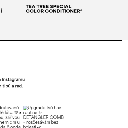
TEA TREE SPECIAL
LEMON 
Í
COLOR CONDITIONER®
LOTION 
LEMON 
m Instagramu
 tipů a rad,