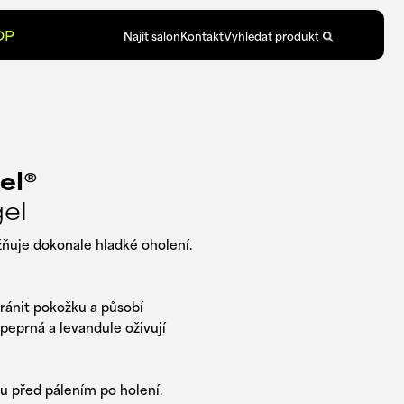
OP
Najít salon
Kontakt
el®
gel
̌ňuje dokonale hladké oholení.
chránit pokožku a působí
 peprná a levandule oživují
 před pálením po holení.