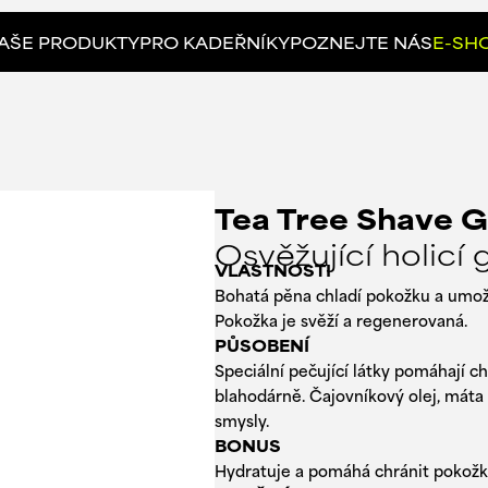
AŠE PRODUKTY
PRO KADEŘNÍKY
POZNEJTE NÁS
E-SH
Tea Tree Shave G
Osvěžující holicí 
VLASTNOSTI
Bohatá pěna chladí pokožku a umoz
Pokožka je svěží a regenerovaná.
PŮSOBENÍ
Speciální pečující látky pomáhají 
blahodárně. Čajovníkový olej, máta
smysly.
BONUS
Hydratuje a pomáhá chránit pokožku