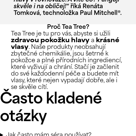
hlavy v rovnováze. A víte co? Fungují
skvěle i na obličej!“
říká Renáta
Tomková, technoložka Paul Mitchell®.
Proč Tea Tree?
Tea Tree je tu pro vás, abyste si užili
zdravou pokožku hlavy
a
krásné
vlasy
. Naše produkty neobsahují
zbytečné chemikálie, jsou šetrné k
pokožce a plné přírodních ingrediencí,
které vyživují a chrání. Stačí je začlenit
do své každodenní péče a budete mít
vlasy, které nejen vypadají dobře, ale i
se skvěle cítí.
Často kladené
otázky
Jak často mám séra používat?