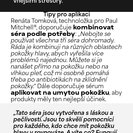
vnějšími stresory.
Tipy pro aplikaci
Renáta Tomková, technoložka pro Paul
Mitchell®, doporučuje
kombinovat
séra podle potřeby
:
„Nebojte se
používat všechna tři séra dohromady.
Ráda je kombinuji na různých oblastech
pokožky hlavy, abych vyřešila více
problémů najednou. Můžete si je
nanášet přímo na pokožku nebo na
vlhkou pleť, což mi osobně pomáhá
třeba po antibiotikách na zklidnění
pokožky.“
Dále doporučuje sérum
aplikovat na umytou pokožku
, aby
produkty měly ten nejlepší účinek.
„Tato séra jsou vytvořena s láskou a
pečlivostí. Jsou to skvělí pomocníci
pro každého, kdo chce mít pokožku