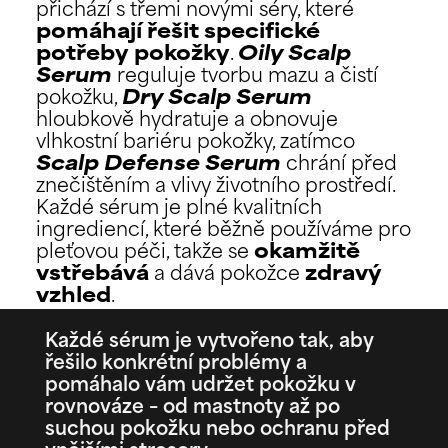
přichází s třemi novými séry, které
pomáhají řešit specifické
potřeby pokožky
.
Oily Scalp
Serum
reguluje tvorbu mazu a čistí
pokožku,
Dry Scalp Serum
hloubkově hydratuje a obnovuje
vlhkostní bariéru pokožky, zatímco
Scalp Defense Serum
chrání před
znečištěním a vlivy životního prostředí.
Každé sérum je plné kvalitních
ingrediencí, které běžně používáme pro
pleťovou péči, takže se
okamžitě
vstřebává
a dává pokožce
zdravý
vzhled
.
Každé sérum je vytvořeno tak, aby
řešilo konkrétní problémy a
pomáhalo vám udržet pokožku v
rovnováze – od mastnoty až po
suchou pokožku nebo ochranu před