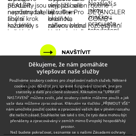
NAVŠTÍVIT
Děkujeme, že nám pomáháte
vylepšovat naše služby
Používáme soubory cookies pro zlepšování našich služeb. Některé
cookies jsou důležité pro správné fungování stránek, jiné pro
#teampaulmitchell
statistiky a další pro cílené oslovení. Kliknutím na "UPRAVIT
NASTAVENÍ" můžete zvolit, jaké soubory cookie můžeme použít a jak
I my chceme být u všeho s Vámi. Označte nás tímto
vaše data můžeme zpracovávat. Kliknutím na tlačítko „PŘIJMOUT VŠE“
hashtagem kdekoliv sdílíte zkušenost s našimi
nám umožníte použití cookie a zpracování vašich dat v plném rozsahu
produkty nebo s naším týmem, ať víme kolik máme
dle našich zásad. Souhlasíte tak také s tím, že tyto data mohou být
nadšených fanoušků!
přenášeny a zpracovávány v zemích mimo Evropský hospodářský
prostor.
Než budete pokračovat, seznamte se s našimi
Zásadami ochrany