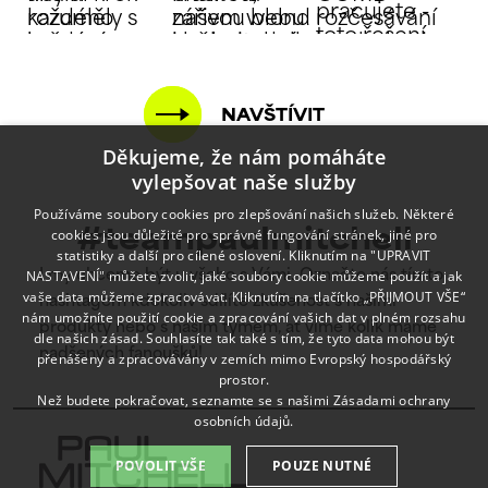
NAVŠTÍVIT
Děkujeme, že nám pomáháte
vylepšovat naše služby
Používáme soubory cookies pro zlepšování našich služeb. Některé
cookies jsou důležité pro správné fungování stránek, jiné pro
#teampaulmitchell
statistiky a další pro cílené oslovení. Kliknutím na "UPRAVIT
NASTAVENÍ" můžete zvolit, jaké soubory cookie můžeme použít a jak
I my chceme být u všeho s Vámi. Označte nás tímto
vaše data můžeme zpracovávat. Kliknutím na tlačítko „PŘIJMOUT VŠE“
hashtagem kdekoliv sdílíte zkušenost s našimi
nám umožníte použití cookie a zpracování vašich dat v plném rozsahu
produkty nebo s naším týmem, ať víme kolik máme
dle našich zásad. Souhlasíte tak také s tím, že tyto data mohou být
nadšených fanoušků!
přenášeny a zpracovávány v zemích mimo Evropský hospodářský
prostor.
Než budete pokračovat, seznamte se s našimi
Zásadami ochrany
osobních údajů.
POVOLIT VŠE
POUZE NUTNÉ