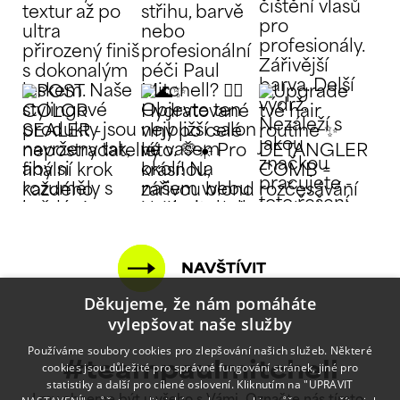
NAVŠTÍVIT
Děkujeme, že nám pomáháte
vylepšovat naše služby
Používáme soubory cookies pro zlepšování našich služeb. Některé
cookies jsou důležité pro správné fungování stránek, jiné pro
#teampaulmitchell
statistiky a další pro cílené oslovení. Kliknutím na "UPRAVIT