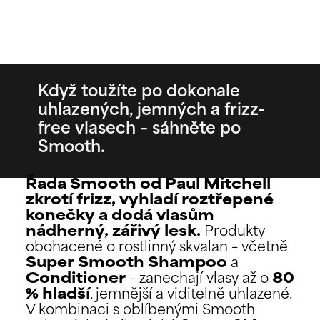
Když toužíte po dokonale
uhlazených, jemných a frizz-
free vlasech – sáhněte po
Smooth.
Řada Smooth od Paul Mitchell
zkrotí frizz, vyhladí roztřepené
konečky a dodá vlasům
nádherný, zářivý lesk.
Produkty
obohacené o rostlinný skvalan – včetně
Super Smooth Shampoo
a
Conditioner
– zanechají vlasy až o
80
% hladší
, jemnější a viditelně uhlazené.
V kombinaci s oblíbenými Smooth