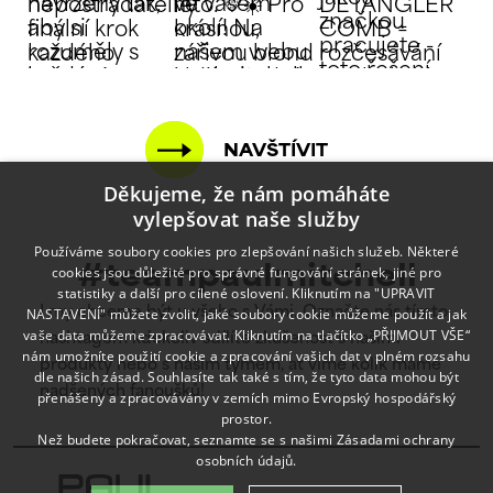
NAVŠTÍVIT
Děkujeme, že nám pomáháte
vylepšovat naše služby
Používáme soubory cookies pro zlepšování našich služeb. Některé
cookies jsou důležité pro správné fungování stránek, jiné pro
#teampaulmitchell
statistiky a další pro cílené oslovení. Kliknutím na "UPRAVIT
NASTAVENÍ" můžete zvolit, jaké soubory cookie můžeme použít a jak
I my chceme být u všeho s Vámi. Označte nás tímto
vaše data můžeme zpracovávat. Kliknutím na tlačítko „PŘIJMOUT VŠE“
hashtagem kdekoliv sdílíte zkušenost s našimi
nám umožníte použití cookie a zpracování vašich dat v plném rozsahu
produkty nebo s naším týmem, ať víme kolik máme
dle našich zásad. Souhlasíte tak také s tím, že tyto data mohou být
nadšených fanoušků!
přenášeny a zpracovávány v zemích mimo Evropský hospodářský
prostor.
Než budete pokračovat, seznamte se s našimi
Zásadami ochrany
osobních údajů.