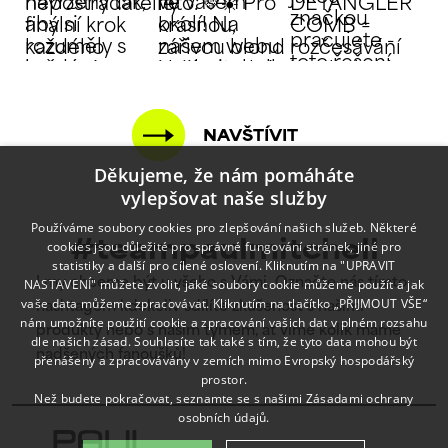
NAVŠTÍVIT
Děkujeme, že nám pomáháte
vylepšovat naše služby
Používáme soubory cookies pro zlepšování našich služeb. Některé
cookies jsou důležité pro správné fungování stránek, jiné pro
#teampaulmitchell
statistiky a další pro cílené oslovení. Kliknutím na "UPRAVIT
NASTAVENÍ" můžete zvolit, jaké soubory cookie můžeme použít a jak
I my chceme být u všeho s Vámi. Označte nás tímto
vaše data můžeme zpracovávat. Kliknutím na tlačítko „PŘIJMOUT VŠE“
hashtagem kdekoliv sdílíte zkušenost s našimi
nám umožníte použití cookie a zpracování vašich dat v plném rozsahu
produkty nebo s naším týmem, ať víme kolik máme
dle našich zásad. Souhlasíte tak také s tím, že tyto data mohou být
nadšených fanoušků!
přenášeny a zpracovávány v zemích mimo Evropský hospodářský
prostor.
Než budete pokračovat, seznamte se s našimi
Zásadami ochrany
osobních údajů.