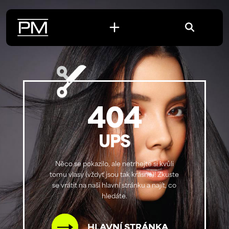
404
UPS
Něco se pokazilo, ale netrhejte si kvůli
tomu vlasy (vždyť jsou tak krásné)! Zkuste
se vrátit na naši hlavní stránku a najít, co
hledáte.
HLAVNÍ STRÁNKA