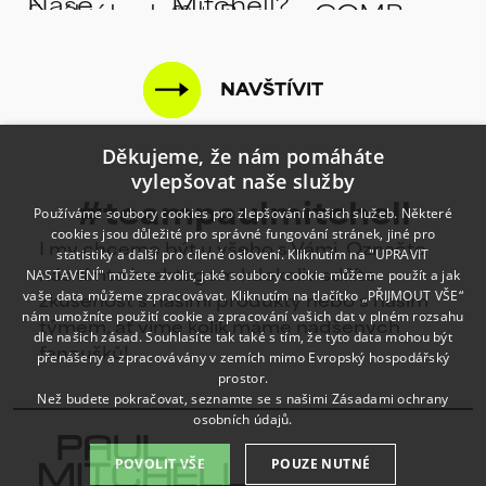
NAVŠTÍVIT
Děkujeme, že nám pomáháte
vylepšovat naše služby
#teampaulmitchell
Používáme soubory cookies pro zlepšování našich služeb. Některé
cookies jsou důležité pro správné fungování stránek, jiné pro
I my chceme být u všeho s Vámi. Označte
statistiky a další pro cílené oslovení. Kliknutím na "UPRAVIT
NASTAVENÍ" můžete zvolit, jaké soubory cookie můžeme použít a jak
nás tímto hashtagem kdekoliv sdílíte
vaše data můžeme zpracovávat. Kliknutím na tlačítko „PŘIJMOUT VŠE“
zkušenost s našimi produkty nebo s naším
nám umožníte použití cookie a zpracování vašich dat v plném rozsahu
týmem, ať víme kolik máme nadšených
dle našich zásad. Souhlasíte tak také s tím, že tyto data mohou být
fanoušků!
přenášeny a zpracovávány v zemích mimo Evropský hospodářský
prostor.
Než budete pokračovat, seznamte se s našimi
Zásadami ochrany
osobních údajů.
POVOLIT VŠE
POUZE NUTNÉ